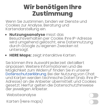
Wir benötigen Ihre
Rathaus-Apotheke
Zustimmung
Wenn Sie zustimmen, binden wir Dienste und
Cookies zur Analyse, Beratung und
Kartendarstellung ein.
Nutzungsanalyse
misst das
Besuchsverhalten per Cookie. Ihre IP-Adresse
wird umgehend gelöscht, eine Datennutzung
durch Google zu eigenen Zwecken ist
untersagt.
Willkommen in Ihrer Apotheke
HERE Maps:
zeigt interaktive Karten.
Ihre Gesundheitsberatung vor Ort
Sie können Ihre Auswahl jederzeit detailliert
anpassen. Weitere Informationen und die
Möglichkeit zum Widerruf finden Sie in unserer
Datenschutzerklärung
. Bei der Nutzung von Chat
und Karten werden technische Daten (insb. Ihre IP-
Adresse) an die Anbieter übermittelt und Cookies
gesetzt. Hierfür gelten die Datenschutzhinweise
Adresse
der jeweiligen Anbieter.
Werner-Hilpert-Str. 14
Websiteanalyse
63128 Dietzenbach
Karten (Here maps)